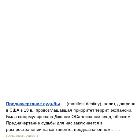
Предначертание судьбы
— (manifest destiny), полит, доктрина
в США в 19 в., провозглашавшая приоритет террит. экспансии.
Была сформулирована Джоном ОСалливаном след, образом:
Предначертание судьбы для нас заключается в
распространении на континенте, предназначенном… …
Всемирная история