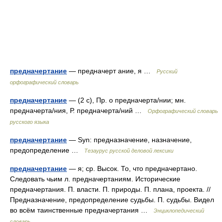
предначертание
— предначерт ание, я …
Русский
орфографический словарь
предначертание
— (2 с), Пр. о предначерта/нии; мн.
предначерта/ния, Р. предначерта/ний …
Орфографический словарь
русского языка
предначертание
— Syn: предназначение, назначение,
предопределение …
Тезаурус русской деловой лексики
предначертание
— я; ср. Высок. То, что предначертано.
Следовать чьим л. предначертаниям. Исторические
предначертания. П. власти. П. природы. П. плана, проекта. //
Предназначение, предопределение судьбы. П. судьбы. Видел
во всём таинственные предначертания …
Энциклопедический
словарь