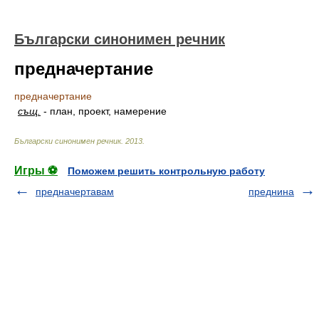
Български синонимен речник
предначертание
предначертание
същ.
-
план, проект, намерение
Български синонимен речник
.
2013
.
Игры ⚽
Поможем решить контрольную работу
предначертавам
преднина