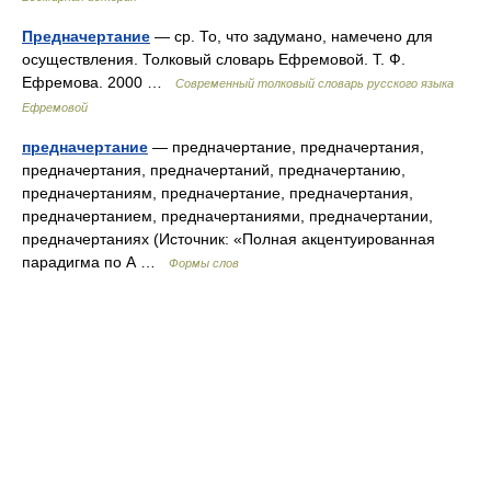
Предначертание
— ср. То, что задумано, намечено для
осуществления. Толковый словарь Ефремовой. Т. Ф.
Ефремова. 2000 …
Современный толковый словарь русского языка
Ефремовой
предначертание
— предначертание, предначертания,
предначертания, предначертаний, предначертанию,
предначертаниям, предначертание, предначертания,
предначертанием, предначертаниями, предначертании,
предначертаниях (Источник: «Полная акцентуированная
парадигма по А …
Формы слов